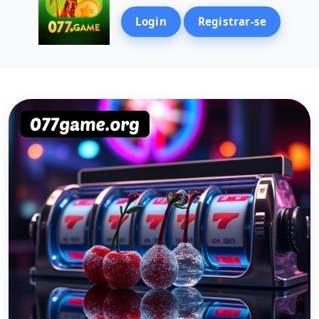
Login
Registrar-se