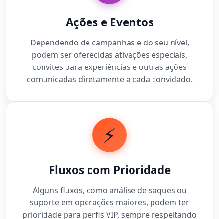
Ações e Eventos
Dependendo de campanhas e do seu nível,
podem ser oferecidas ativações especiais,
convites para experiências e outras ações
comunicadas diretamente a cada convidado.
⚡
Fluxos com Prioridade
Alguns fluxos, como análise de saques ou
suporte em operações maiores, podem ter
prioridade para perfis VIP, sempre respeitando