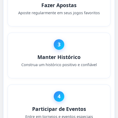
Fazer Apostas
Aposte regularmente em seus jogos favoritos
3
Manter Histórico
Construa um histórico positivo e confiável
4
Participar de Eventos
Entre em torneios e eventos especiais