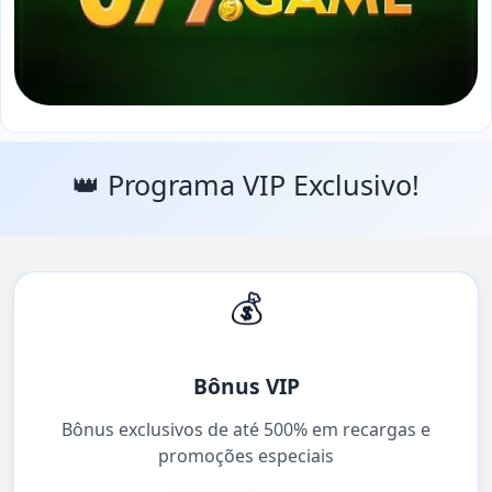
👑 Programa VIP Exclusivo!
💰
Bônus VIP
Bônus exclusivos de até 500% em recargas e
promoções especiais