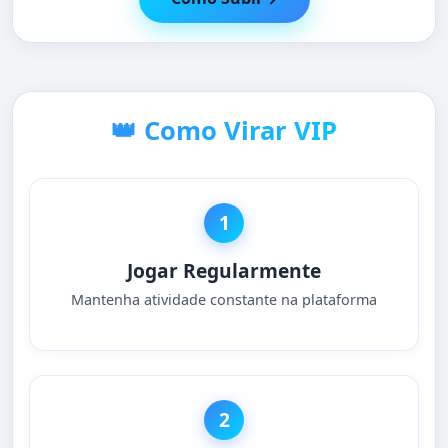
👑 Como Virar VIP
1
Jogar Regularmente
Mantenha atividade constante na plataforma
2