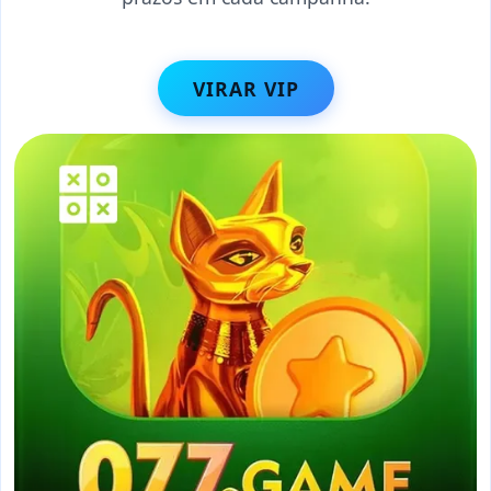
VIRAR VIP