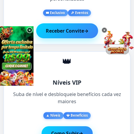
🎟️ Exclusivo
🎉 Eventos
×
×
Receber Convite
→
👑
Níveis VIP
Suba de nível e desbloqueie benefícios cada vez
maiores
🔼 Níveis
💎 Benefícios
Como Subir
→