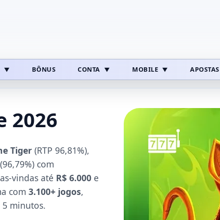
BÔNUS
CONTA
MOBILE
APOSTAS
e 2026
ne Tiger
(RTP 96,81%),
(96,79%) com
oas-vindas até
R$ 6.000
e
rma com
3.100+ jogos
,
 5 minutos.