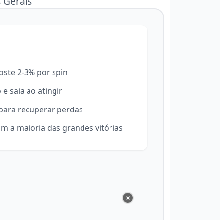
s Gerais
oste 2-3% por spin
 e saia ao atingir
 para recuperar perdas
am a maioria das grandes vitórias
×