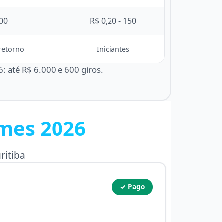
200
R$ 0,20 - 150
/retorno
Iniciantes
: até R$ 6.000 e 600 giros.
ames 2026
ritiba
✓ Pago