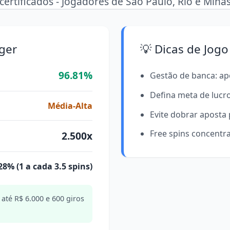
ertificados - Jogadores de São Paulo, Rio e Mina
iger
💡 Dicas de Jogo
96.81%
Gestão de banca: ap
Defina meta de lucro
Média-Alta
Evite dobrar aposta
Free spins concentr
2.500x
28% (1 a cada 3.5 spins)
té R$ 6.000 e 600 giros