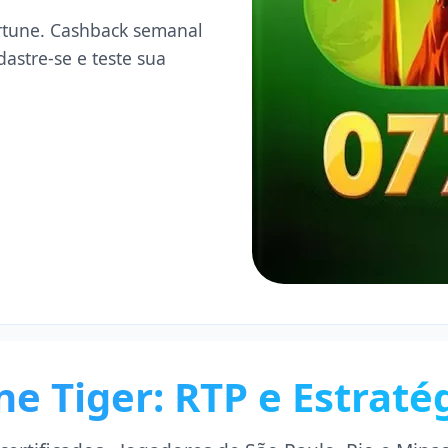
ortune. Cashback semanal
astre-se e teste sua
ne Tiger: RTP e Estraté